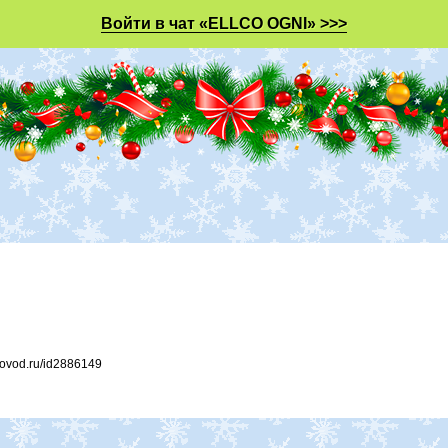
Войти в чат «ELLCO OGNI» >>>
tovod.ru/id2886149