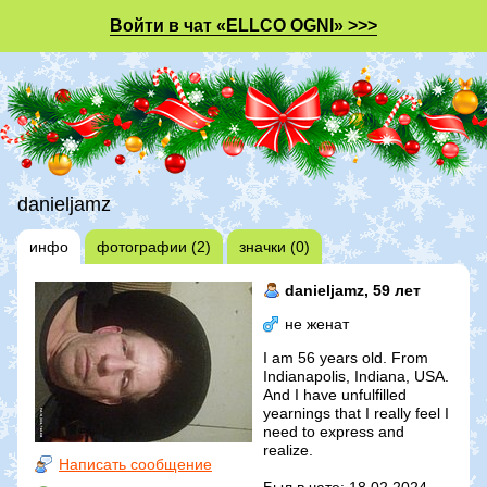
Войти в чат «ELLCO OGNI» >>>
danieljamz
инфо
фотографии (2)
значки (0)
danieljamz
, 59 лет
не женат
I am 56 years old. From
Indianapolis, Indiana, USA.
And I have unfulfilled
yearnings that I really feel I
need to express and
realize.
Написать сообщение