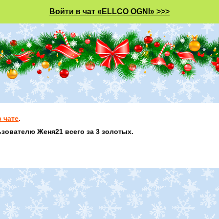
Войти в чат «ELLCO OGNI» >>>
 чате
.
зователю Женя21 всего за 3 золотых.